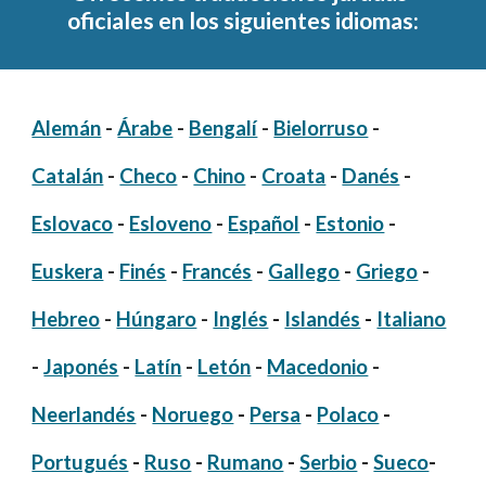
oficiales en los siguientes idiomas:
Alemán
-
Árabe
-
Bengalí
-
Bielorruso
-
Catalán
-
Checo
-
Chino
-
Croata
-
Danés
-
Eslovaco
-
Esloveno
-
Español
-
Estonio
-
Euskera
-
Finés
-
Francés
-
Gallego
-
Griego
-
Hebreo
-
Húngaro
-
Inglés
-
Islandés
-
Italiano
-
Japonés
-
Latín
-
Letón
-
Macedonio
-
Neerlandés
-
Noruego
-
Persa
-
Polaco
-
Portugués
-
Ruso
-
Rumano
-
Serbio
-
Sueco
-