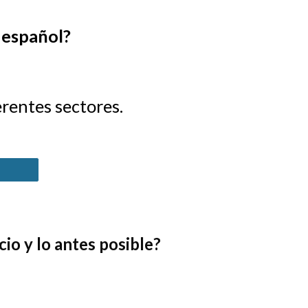
 español
?
erentes sectores.
o y lo antes posible?