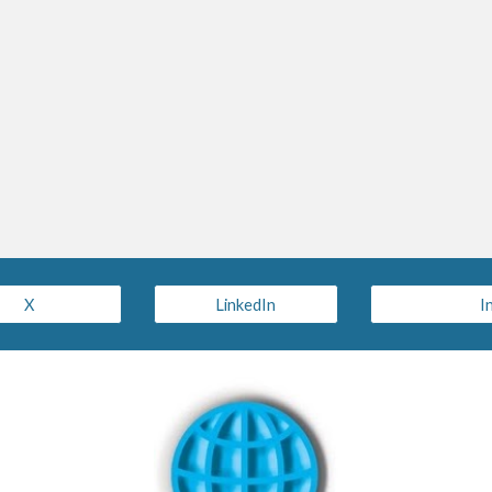
X
LinkedIn
I