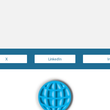
X
LinkedIn
I