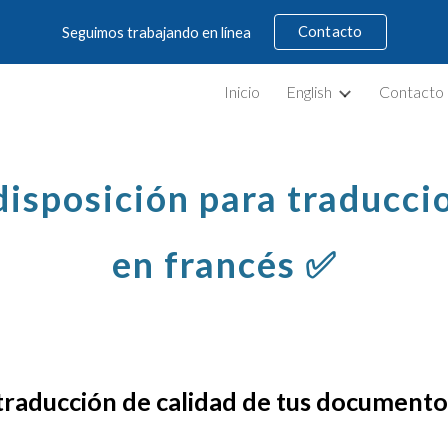
Contacto
Seguimos trabajando en línea
ip to main content
Skip to navigat
Inicio
English
Contacto
disposición para traducci
en
francés
✅
traduc
ción de calidad de tus documento