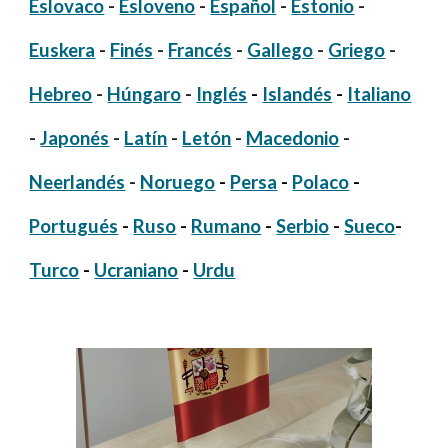
Eslovaco
-
Esloveno
-
Español
-
Estonio
-
Euskera
-
Finés
-
Francés
-
Gallego
-
Griego
-
Hebreo
-
Húngaro
-
Inglés
-
Islandés
-
Italiano
-
Japonés
-
Latín
-
Letón
-
Macedonio
-
Neerlandés
-
Noruego
-
Persa
-
Polaco
-
Portugués
-
Ruso
-
Rumano
-
Serbio
-
Sueco
-
Turco
-
Ucraniano
-
Urdu