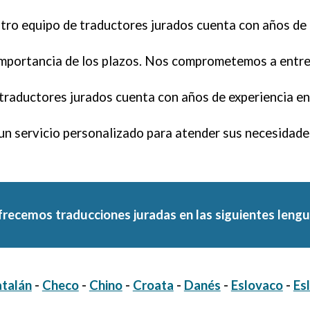
ro equipo de traductores jurados cuenta con años de e
portancia de los plazos. Nos comprometemos a entreg
raductores jurados cuenta con años de experiencia en 
n servicio personalizado para atender sus necesidades
recemos traducciones juradas en las siguientes leng
talán
-
Checo
-
Chino
-
Croata
-
Danés
-
Eslovaco
-
Es