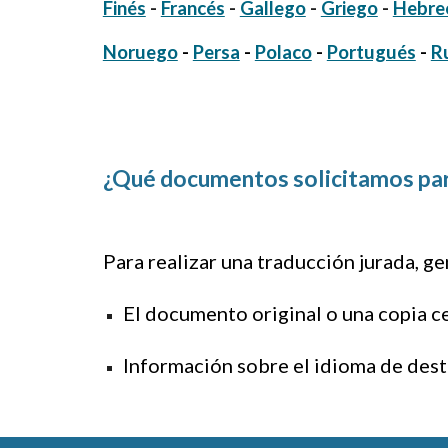
Finés
-
Francés
-
Gallego
-
Griego
-
Hebre
Noruego
-
Persa
-
Polaco
-
Portugués
-
R
¿Qué documentos solicitamos para
Para realizar una traducción jurada, 
El documento original o una copia ce
Información sobre el idioma de destin