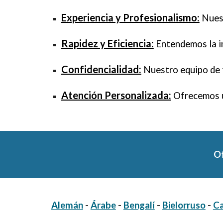
Experiencia y Profesionalismo:
Nuest
Rapidez y Eficiencia:
Entendemos la im
Confidencialidad:
Nuestro equipo de t
Atención Personalizada:
Ofrecemos u
Of
Alemán
-
Árabe
-
Bengalí
-
Bielorruso
-
Ca