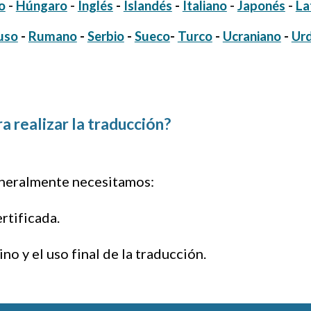
o
-
Húngaro
-
Inglés
-
Islandés
-
Italiano
-
Japonés
-
La
uso
-
Rumano
-
Serbio
-
Sueco
-
Turco
-
Ucraniano
-
Ur
 realizar la traducción?
generalmente necesitamos:
rtificada.
o y el uso final de la traducción.