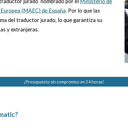
n traductor jurado nombrado por el
Ministerio de
n Europea (MAEC) de España
. Por lo que las
irma del traductor jurado, lo que garantiza su
as y extranjeras.
¡Presupuesto sin compromiso en 24 horas!
matic?