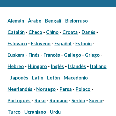
Alemán
-
Árabe
-
Bengalí
-
Bielorruso
-
Catalán
-
Checo
-
Chino
-
Croata
-
Danés
-
Eslovaco
-
Esloveno
-
Español
-
Estonio
-
Euskera
-
Finés
-
Francés
-
Gallego
-
Griego
-
Hebreo
-
Húngaro
-
Inglés
-
Islandés
-
Italiano
-
Japonés
-
Latín
-
Letón
-
Macedonio
-
Neerlandés
-
Noruego
-
Persa
-
Polaco
-
Portugués
-
Ruso
-
Rumano
-
Serbio
-
Sueco
-
Turco
-
Ucraniano
-
Urdu