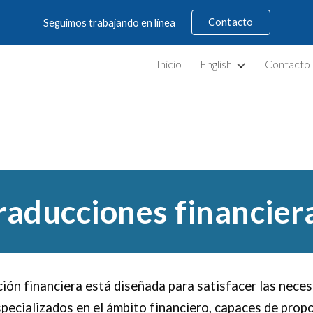
Contacto
Seguimos trabajando en línea
ip to main content
Skip to navigat
Inicio
English
Contacto
raducciones financier
ción financiera está diseñada para satisfacer las nece
ecializados en el ámbito financiero, capaces de propo