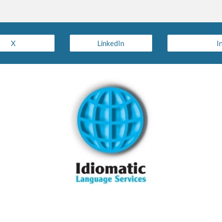
X
LinkedIn
I