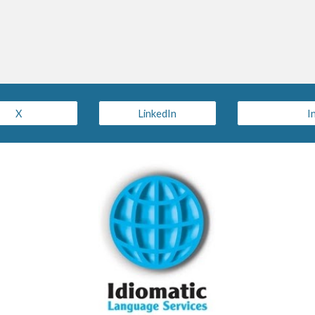
X
LinkedIn
I