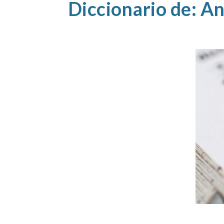
D
iccionario de: A