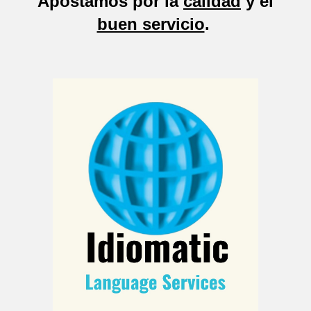
Apostamos por la
calidad
y el
buen servicio
.