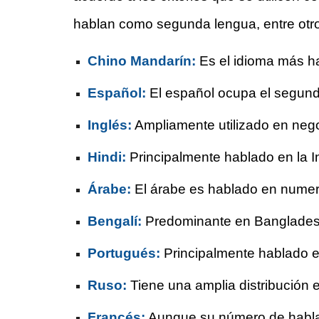
hablan como segunda lengua, entre otro
Chino Mandarín:
Es el idioma más h
Español:
El español ocupa el segundo
Inglés:
Ampliamente utilizado en negoc
Hindi:
Principalmente hablado en la I
Árabe:
El árabe es hablado en numero
Bengalí:
Predominante en Bangladesh 
Portugués:
Principalmente hablado en
Ruso:
Tiene una amplia distribución e
Francés:
Aunque su número de hablan