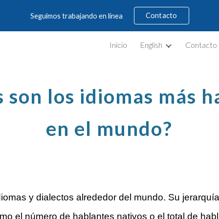
Contacto
Seguimos trabajando en línea
ip to main content
Skip to navigat
Inicio
English
Contacto
s son los idiomas más h
en el mundo?
iomas y dialectos alrededor del mundo. Su jerarquí
como el número de hablantes nativos o el total de hab