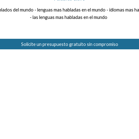
blados del mundo
-
lenguas mas habladas en el mundo
-
idiomas mas h
-
las lenguas mas habladas en el mundo
Solicite un presupuesto gratuito sin compromiso