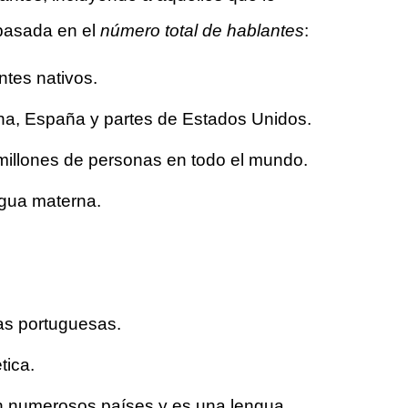
 basada en el
número total de hablantes
:
tes nativos.
ina, España y partes de Estados Unidos.
 millones de personas en todo el mundo.
ngua materna.
ias portuguesas.
tica.
en numerosos países y es una lengua