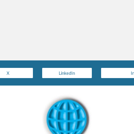
X
LinkedIn
I